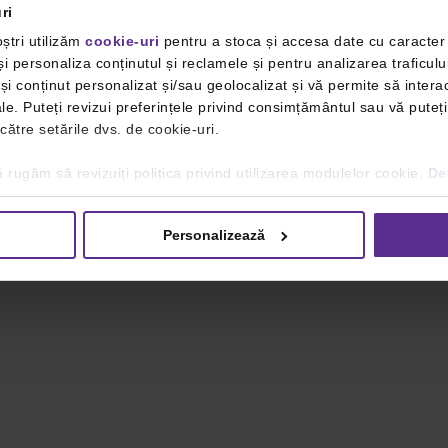
ri
ștri utilizăm
cookie-uri
pentru a stoca și accesa date cu caracte
i personaliza conținutul și reclamele și pentru analizarea traficulu
i conținut personalizat și/sau geolocalizat și vă permite să interac
iale. Puteți revizui preferințele privind consimțământul sau vă pute
 către setările dvs. de cookie-uri.
 rugăm să revizuiți politica privind utilizarea modulelor cookie.
Det
Personalizează