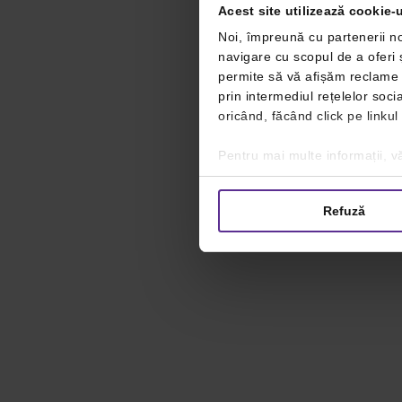
Acest site utilizează cookie-u
Noi, împreună cu partenerii no
navigare cu scopul de a oferi ș
permite să vă afișăm reclame ș
prin intermediul rețelelor soc
oricând, făcând click pe linkul
Pentru mai multe informații, vă
Refuză