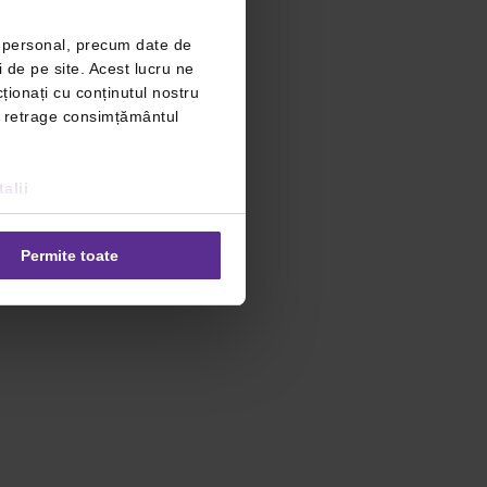
r personal, precum date de
i de pe site. Acest lucru ne
ționați cu conținutul nostru
ți retrage consimțământul
alii
Permite toate