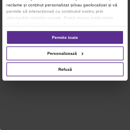
reclame și conținut personalizat și/sau geolocalizat și vă
permite să interacționați cu conținutul nostru prin
intermediul rețelelor sociale. Puteți revizui preferințele
privind consimțământul sau vă puteți retrage
consimțământul oricând, făcând click pe linkul către
setările dvs. de cookie-uri.
Permite toate
Pentru mai multe informații, vă rugăm să revizuiți politica
Personalizează
privind utilizarea modulelor cookie.
Detalii
Refuză