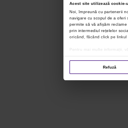
Acest site utilizează cookie-u
Noi, împreună cu partenerii no
navigare cu scopul de a oferi ș
permite să vă afișăm reclame ș
prin intermediul rețelelor soc
oricând, făcând click pe linkul
Pentru mai multe informații, vă
Refuză