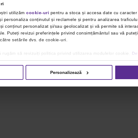
ri
ștri utilizăm
cookie-uri
pentru a stoca și accesa date cu caracte
i personaliza conținutul și reclamele și pentru analizarea traficulu
i conținut personalizat și/sau geolocalizat și vă permite să interac
iale. Puteți revizui preferințele privind consimțământul sau vă pute
 către setările dvs. de cookie-uri.
 rugăm să revizuiți politica privind utilizarea modulelor cookie.
Det
Personalizează