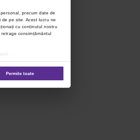
r personal, precum date de
i de pe site. Acest lucru ne
ționați cu conținutul nostru
ți retrage consimțământul
alii
Permite toate