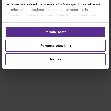
reclame și conținut personalizat și/sau geolocalizat și vă
permite să interacționați cu conținutul nostru prin
intermediul rețelelor sociale. Puteți revizui preferințele
privind consimțământul sau vă puteți retrage
consimțământul oricând, făcând click pe linkul către
setările dvs. de cookie-uri.
Permite toate
Pentru mai multe informații, vă rugăm să revizuiți politica
Personalizează
privind utilizarea modulelor cookie.
Detalii
Refuză