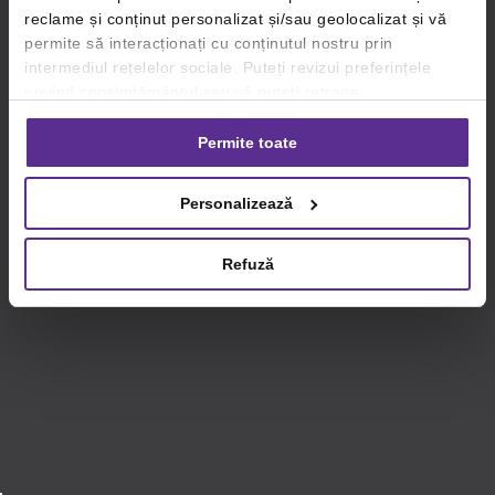
reclame și conținut personalizat și/sau geolocalizat și vă
permite să interacționați cu conținutul nostru prin
intermediul rețelelor sociale. Puteți revizui preferințele
privind consimțământul sau vă puteți retrage
consimțământul oricând, făcând click pe linkul către
setările dvs. de cookie-uri.
Permite toate
Pentru mai multe informații, vă rugăm să revizuiți politica
Personalizează
privind utilizarea modulelor cookie.
Detalii
Refuză