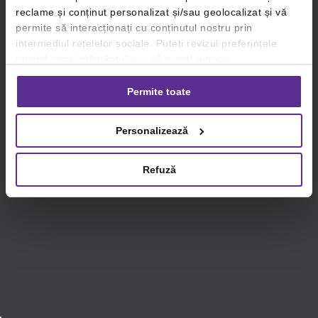
reclame și conținut personalizat și/sau geolocalizat și vă
permite să interacționați cu conținutul nostru prin
intermediul rețelelor sociale. Puteți revizui preferințele
privind consimțământul sau vă puteți retrage
consimțământul oricând, făcând click pe linkul către
setările dvs. de cookie-uri.
Permite toate
Pentru mai multe informații, vă rugăm să revizuiți politica
Personalizează
privind utilizarea modulelor cookie.
Detalii
Refuză