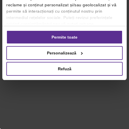
reclame și conținut personalizat și/sau geolocalizat și vă
permite să interacționați cu conținutul nostru prin
intermediul rețelelor sociale. Puteți revizui preferințele
privind consimțământul sau vă puteți retrage
consimțământul oricând, făcând click pe linkul către
setările dvs. de cookie-uri.
Permite toate
Pentru mai multe informații, vă rugăm să revizuiți politica
Personalizează
privind utilizarea modulelor cookie.
Detalii
Refuză