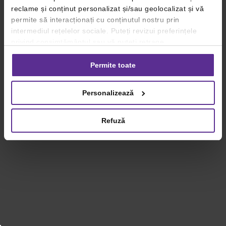
reclame și conținut personalizat și/sau geolocalizat și vă
permite să interacționați cu conținutul nostru prin
intermediul rețelelor sociale. Puteți revizui preferințele
privind consimțământul sau vă puteți retrage
consimțământul oricând, făcând click pe linkul către
setările dvs. de cookie-uri.
Permite toate
Pentru mai multe informații, vă rugăm să revizuiți politica
Personalizează
privind utilizarea modulelor cookie.
Detalii
Refuză