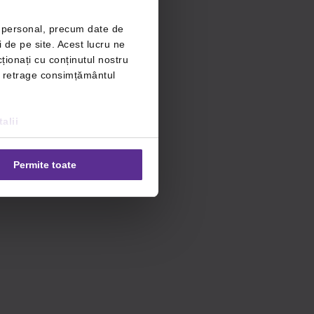
r personal, precum date de
i de pe site. Acest lucru ne
ționați cu conținutul nostru
ți retrage consimțământul
alii
Permite toate