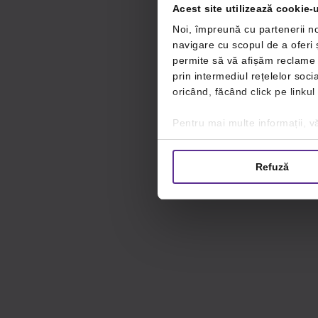
Acest site utilizează cookie-u
Noi, împreună cu partenerii no
navigare cu scopul de a oferi ș
permite să vă afișăm reclame ș
prin intermediul rețelelor soc
oricând, făcând click pe linkul
Pentru mai multe informații, vă
Refuză