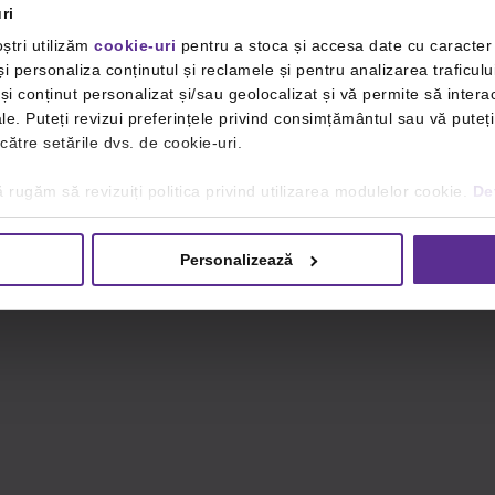
ri
ștri utilizăm
cookie-uri
pentru a stoca și accesa date cu caracte
i personaliza conținutul și reclamele și pentru analizarea traficulu
i conținut personalizat și/sau geolocalizat și vă permite să interac
iale. Puteți revizui preferințele privind consimțământul sau vă pute
 către setările dvs. de cookie-uri.
 rugăm să revizuiți politica privind utilizarea modulelor cookie.
Det
Personalizează