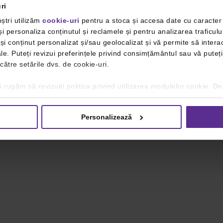
ri
ștri utilizăm
cookie-uri
pentru a stoca și accesa date cu caracte
i personaliza conținutul și reclamele și pentru analizarea traficulu
i conținut personalizat și/sau geolocalizat și vă permite să interac
iale. Puteți revizui preferințele privind consimțământul sau vă pute
 către setările dvs. de cookie-uri.
 rugăm să revizuiți politica privind utilizarea modulelor cookie.
Det
Personalizează