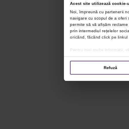
Acest site utilizează cookie-u
Noi, împreună cu partenerii no
navigare cu scopul de a oferi ș
permite să vă afișăm reclame ș
prin intermediul rețelelor soc
oricând, făcând click pe linkul
Pentru mai multe informații, vă
Refuză