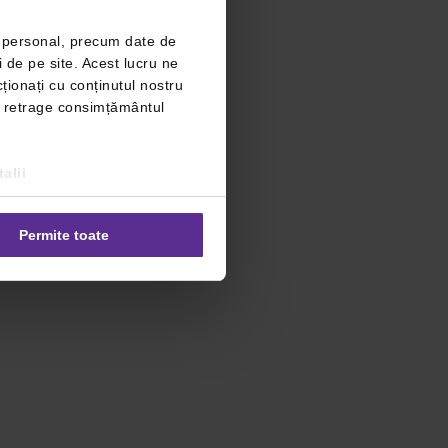
r personal, precum date de
i de pe site. Acest lucru ne
ționați cu conținutul nostru
ți retrage consimțământul
alii
Permite toate