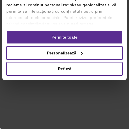
reclame și conținut personalizat și/sau geolocalizat și vă
permite să interacționați cu conținutul nostru prin
intermediul rețelelor sociale. Puteți revizui preferințele
privind consimțământul sau vă puteți retrage
consimțământul oricând, făcând click pe linkul către
setările dvs. de cookie-uri.
Permite toate
Pentru mai multe informații, vă rugăm să revizuiți politica
Personalizează
privind utilizarea modulelor cookie.
Detalii
Refuză