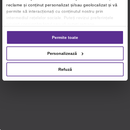
reclame și conținut personalizat și/sau geolocalizat și vă
permite să interacționați cu conținutul nostru prin
intermediul rețelelor sociale. Puteți revizui preferințele
privind consimțământul sau vă puteți retrage
consimțământul oricând, făcând click pe linkul către
setările dvs. de cookie-uri.
Permite toate
Pentru mai multe informații, vă rugăm să revizuiți politica
Personalizează
privind utilizarea modulelor cookie.
Detalii
Refuză