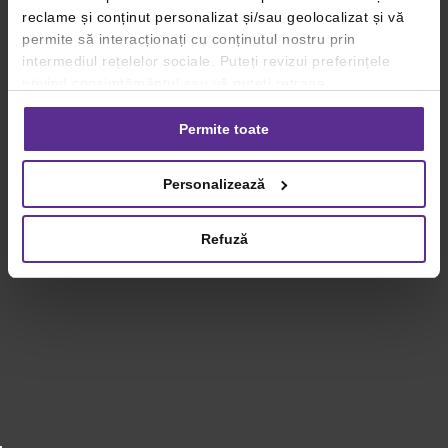
reclame și conținut personalizat și/sau geolocalizat și vă
permite să interacționați cu conținutul nostru prin
intermediul rețelelor sociale. Puteți revizui preferințele
privind consimțământul sau vă puteți retrage
consimțământul oricând, făcând click pe linkul către
setările dvs. de cookie-uri.
Permite toate
Pentru mai multe informații, vă rugăm să revizuiți politica
Personalizează
privind utilizarea modulelor cookie.
Detalii
Refuză