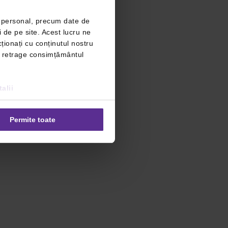
r personal, precum date de
i de pe site. Acest lucru ne
ționați cu conținutul nostru
ți retrage consimțământul
alii
Permite toate