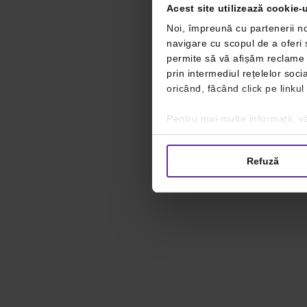
Acest site utilizează cookie-u
Noi, împreună cu partenerii no
navigare cu scopul de a oferi ș
permite să vă afișăm reclame ș
prin intermediul rețelelor soc
oricând, făcând click pe linkul
Pentru mai multe informații, vă
Refuză