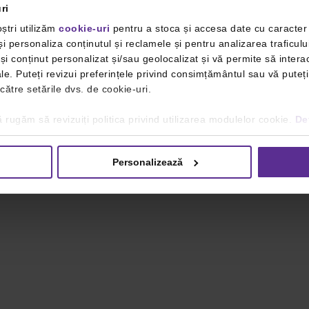
ri
ștri utilizăm
cookie-uri
pentru a stoca și accesa date cu caracte
i personaliza conținutul și reclamele și pentru analizarea traficulu
i conținut personalizat și/sau geolocalizat și vă permite să interac
iale. Puteți revizui preferințele privind consimțământul sau vă pute
 către setările dvs. de cookie-uri.
 rugăm să revizuiți politica privind utilizarea modulelor cookie.
Det
Personalizează