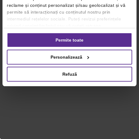
reclame și conținut personalizat și/sau geolocalizat și vă
permite să interacționați cu conținutul nostru prin
intermediul rețelelor sociale. Puteți revizui preferințele
privind consimțământul sau vă puteți retrage
consimțământul oricând, făcând click pe linkul către
setările dvs. de cookie-uri.
Permite toate
Pentru mai multe informații, vă rugăm să revizuiți politica
Personalizează
privind utilizarea modulelor cookie.
Detalii
Refuză