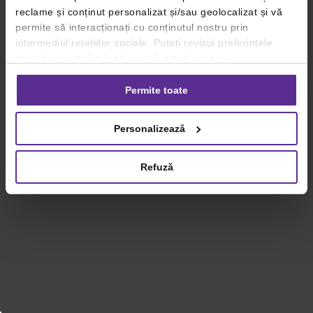
reclame și conținut personalizat și/sau geolocalizat și vă
permite să interacționați cu conținutul nostru prin
intermediul rețelelor sociale. Puteți revizui preferințele
privind consimțământul sau vă puteți retrage
consimțământul oricând, făcând click pe linkul către
setările dvs. de cookie-uri.
Permite toate
Pentru mai multe informații, vă rugăm să revizuiți politica
Personalizează
privind utilizarea modulelor cookie.
Detalii
Refuză