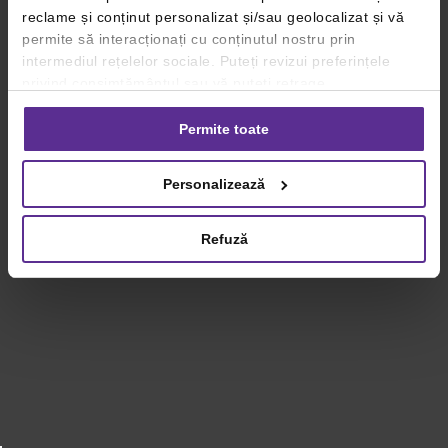
reclame și conținut personalizat și/sau geolocalizat și vă
permite să interacționați cu conținutul nostru prin
intermediul rețelelor sociale. Puteți revizui preferințele
privind consimțământul sau vă puteți retrage
consimțământul oricând, făcând click pe linkul către
setările dvs. de cookie-uri.
Permite toate
Pentru mai multe informații, vă rugăm să revizuiți politica
Personalizează
privind utilizarea modulelor cookie.
Detalii
Refuză