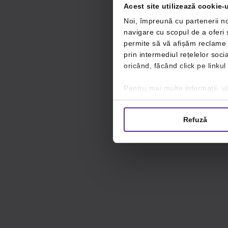
Acest site utilizează cookie-u
Noi, împreună cu partenerii no
navigare cu scopul de a oferi ș
permite să vă afișăm reclame ș
prin intermediul rețelelor soc
oricând, făcând click pe linkul
Pentru mai multe informații, vă
Refuză