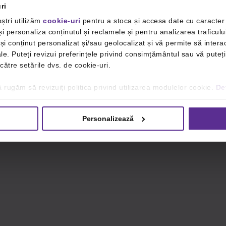
ri
ștri utilizăm
cookie-uri
pentru a stoca și accesa date cu caracte
i personaliza conținutul și reclamele și pentru analizarea traficulu
i conținut personalizat și/sau geolocalizat și vă permite să interac
iale. Puteți revizui preferințele privind consimțământul sau vă pute
 către setările dvs. de cookie-uri.
 rugăm să revizuiți politica privind utilizarea modulelor cookie.
Det
Personalizează