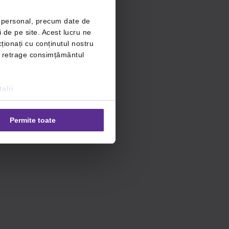
r personal, precum date de
i de pe site. Acest lucru ne
ționați cu conținutul nostru
ți retrage consimțământul
alii
Permite toate