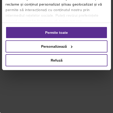
reclame și conținut personalizat și/sau geolocalizat și vă
permite să interacționați cu conținutul nostru prin
intermediul rețelelor sociale. Puteți revizui preferințele
privind consimțământul sau vă puteți retrage
consimțământul oricând, făcând click pe linkul către
setările dvs. de cookie-uri.
Permite toate
Pentru mai multe informații, vă rugăm să revizuiți politica
Personalizează
privind utilizarea modulelor cookie.
Detalii
Refuză